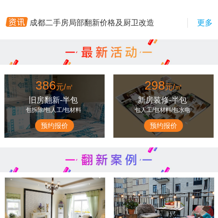
成都老房翻新注意事项，承重墙改造
成都二手房局部翻新价格及厨卫改造
更多
成都二手房装修避坑指南：选对装修
成都墙面翻新服务：老房二手房刷新
翻欣屋优，成都二手房装修新选择—
成都老旧小区二手房装修流程及工期
386
298
元/㎡
元/㎡
成都老房翻新需要办理的装修手续
旧房翻新-半包
新房装修-半包
成都老房翻新攻略：墙面翻新步骤及
包拆除/包人工/包材料
包人工/包材料/包水电
成都二手房简装攻略：预算有限也能
预约报价
预约报价
成都旧房翻新全攻略：水电改造避坑
成都老房翻新注意事项，承重墙改造
成都二手房局部翻新价格及厨卫改造
成都二手房装修避坑指南：选对装修