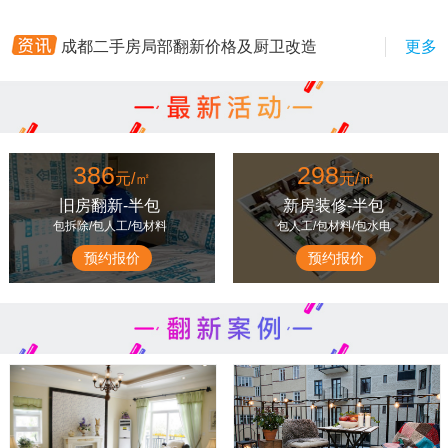
成都老房翻新注意事项，承重墙改造
成都二手房局部翻新价格及厨卫改造
更多
成都二手房装修避坑指南：选对装修
成都墙面翻新服务：老房二手房刷新
翻欣屋优，成都二手房装修新选择—
成都老旧小区二手房装修流程及工期
386
298
元/㎡
元/㎡
成都老房翻新需要办理的装修手续
旧房翻新-半包
新房装修-半包
成都老房翻新攻略：墙面翻新步骤及
包拆除/包人工/包材料
包人工/包材料/包水电
成都二手房简装攻略：预算有限也能
预约报价
预约报价
成都旧房翻新全攻略：水电改造避坑
成都老房翻新注意事项，承重墙改造
成都二手房局部翻新价格及厨卫改造
成都二手房装修避坑指南：选对装修